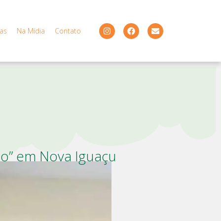
ias
Na Mídia
Contato
lho” em Nova Iguaçu