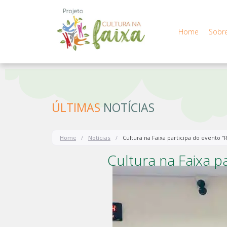
Home
Sobre
Acessar
o
conteúdo
ÚLTIMAS
NOTÍCIAS
Home
/
Notícias
/
Cultura na Faixa participa do evento 
Cultura na Faixa p