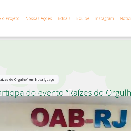
 o Projeto
Nossas Ações
Editais
Equipe
Instagram
Notíc
“Raízes do Orgulho” em Nova Iguaçu
articipa do evento “Raízes do Orgu
Notícias
-
23 de dezembro de 2025